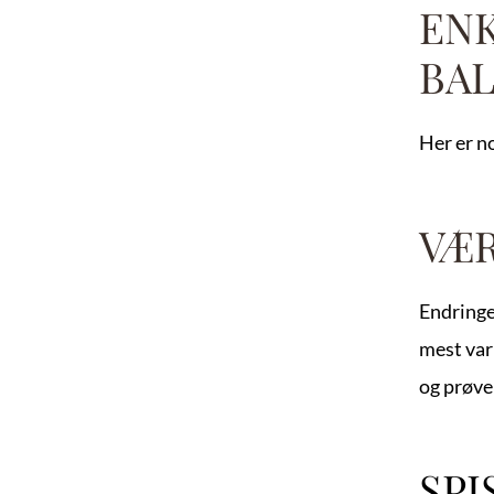
ENK
BAL
Her er no
VÆR
Endringer
mest vari
og prøve 
SPI