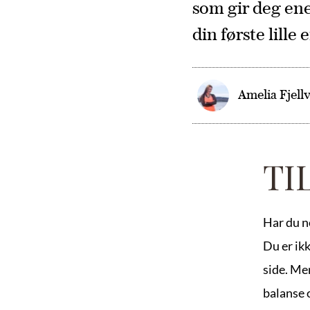
som gir deg ene
din første lille
Amelia Fjell
TI
Har du no
Du er ikk
side. Me
balanse o