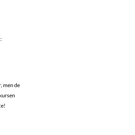
: 
r, men de 
kursen 
te!