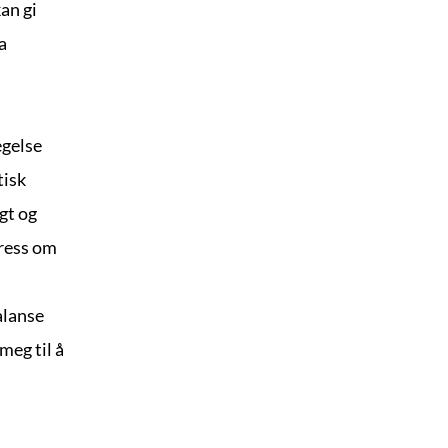
n gi 
 
gelse 
isk 
t og 
ress om 
alanse 
eg til å 