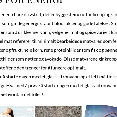
r enn bare drivstoff, det er byggesteinene for kropp og sinn
som gir deg energi, stabilt blodsukker og gode følelser. Sm
er som å drikke mer vann, velge hel mat og spise variert kan 
el mat refererer til minimalt bearbeidede matvarer, som fer
r og frukt, hele korn, rene proteinkilder som fisk og bønne
ttkilder som nøtter og avokado. Disse matvarene gir kropp
toffene den trenger for å fungere optimalt.
r å starte dagen med et glass sitronvann og et lett måltid so
gi. Hva med å prøve å starte dagen med et glass sitronvann 
Se hvordan det føles!