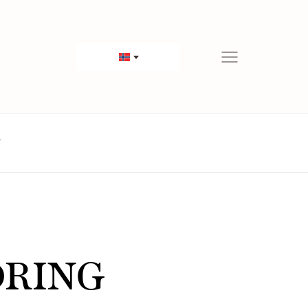
T
DRING