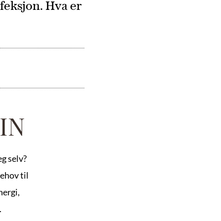
feksjon. Hva er 
IN 
g selv? 
ehov til 
ergi, 
 