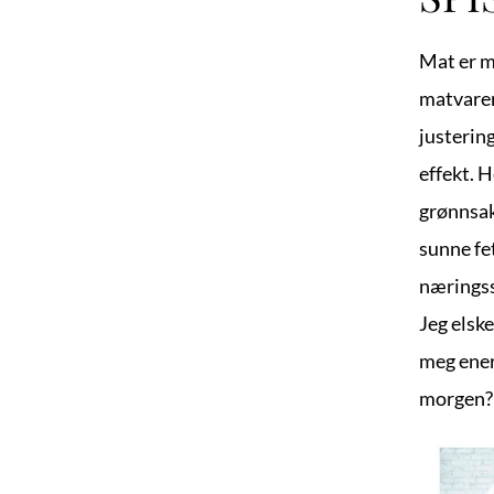
Mat er me
matvarer 
justering
effekt. H
grønnsake
sunne fe
næringss
Jeg elske
meg ener
morgen? 