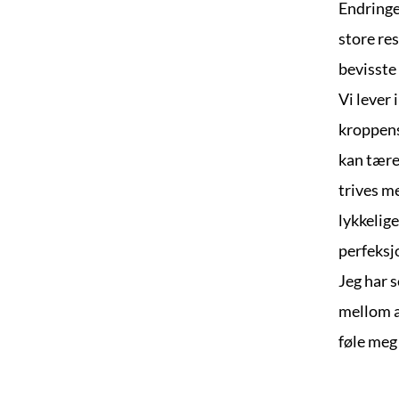
Endringe
store res
bevisste 
Vi lever 
kroppens
kan tære
trives me
lykkelige
perfeksj
Jeg har s
mellom ak
føle meg