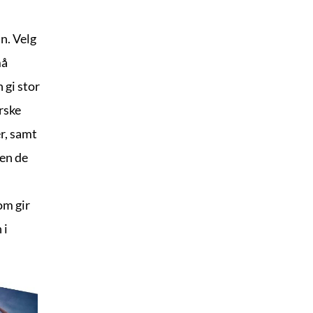
. Velg 
å 
gi stor 
ske 
r, samt 
en de 
m gir 
i 