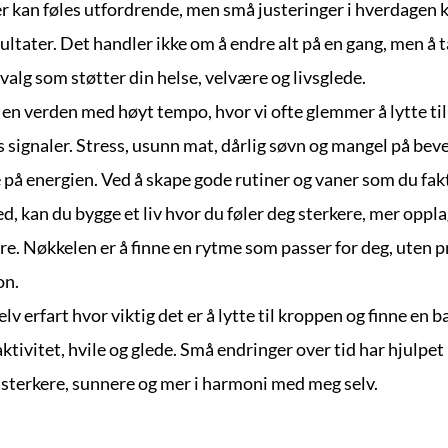
r kan føles utfordrende, men små justeringer i hverdagen ka
ultater. Det handler ikke om å endre alt på en gang, men å ta
valg som støtter din helse, velvære og livsglede.
i en verden med høyt tempo, hvor vi ofte glemmer å lytte til 
 signaler. Stress, usunn mat, dårlig søvn og mangel på beve
 på energien. Ved å skape gode rutiner og vaner som du fakt
d, kan du bygge et liv hvor du føler deg sterkere, mer opplag
re. Nøkkelen er å finne en rytme som passer for deg, uten p
on.
elv erfart hvor viktig det er å lytte til kroppen og finne en b
tivitet, hvile og glede. Små endringer over tid har hjulpet m
 sterkere, sunnere og mer i harmoni med meg selv.