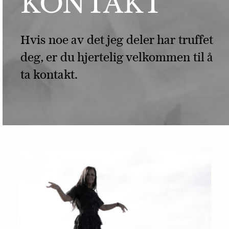
KONTAKT
Hvis noe av det jeg deler har truffet 
deg, er du hjertelig velkommen til å 
ta kontakt.