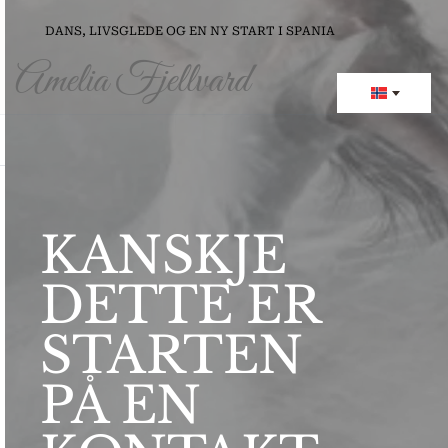
          DANS, LIVSGLEDE OG EN NY START I SPANIA
Amelia Fjellvard 
KANSKJE 
DETTE ER 
STARTEN
PÅ EN 